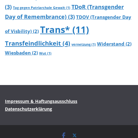
(3)
TDoR (Transgender
Tag gegen Patriarchale Gewalt
(1)
Day of Remembrance)
(3)
TDOV (Transgender Day
Trans*
(11)
of Visbility)
(2)
Transfeindlichkeit
(4)
Widerstand
(2)
vernetzung
(1)
Wiesbaden
(2)
Wut
(1)
Impressum & Haftungsausschluss
Datenschutzerklärung