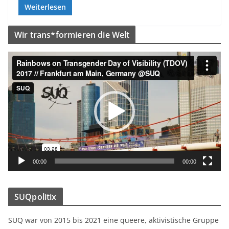
Weiterlesen
Wir trans*formieren die Welt
V
i
d
e
o
-
P
l
a
00:00
00:00
y
e
SUQpolitix
r
SUQ war von 2015 bis 2021 eine queere, aktivistische Gruppe