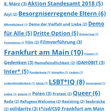
Aktion Standesamt 2018
(5)
8. März
(3)
Besorgniserregende Eltern
(6)
Asyl
(2)
Demo
Demo der Vielfalt und Liebe
(2)
Bifeindlichkeit
(1)
für Alle
(5)
Dritte Option
(5)
Erinnerung
(1)
Filmvorführung
(3)
Film
(2)
Feminismus
(1)
Frankfurt am Main
(10)
Frauen
(1)
Gedenken
(3)
IDAHOBIT
(3)
Homofeindlichkeit
(2)
Inter*
(5)
Kundgebung
(1)
kämpfen
(1)
Lesben
(1)
LSBT*IQ
(8)
Lesbenfeindlichkeit
(1)
lgbtiq
(1)
moneypool
(1)
Queer
(6)
Polen
(3)
Protest
(2)
online
(1)
poland
(1)
Rede
(2)
Refugees Welcome
(2)
Resisting
(2)
Seebrücke
solidarity
(3)
t*csd/CSD Frankfurt am Main
(2)