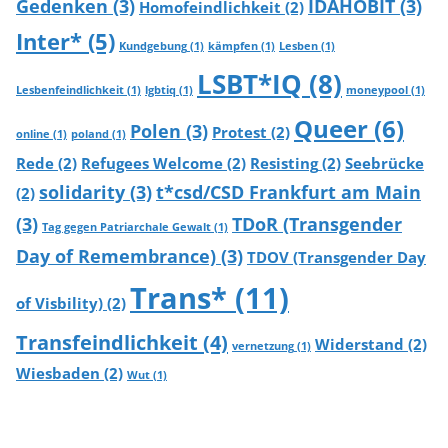
Gedenken
(3)
IDAHOBIT
(3)
Homofeindlichkeit
(2)
Inter*
(5)
Kundgebung
(1)
kämpfen
(1)
Lesben
(1)
LSBT*IQ
(8)
Lesbenfeindlichkeit
(1)
lgbtiq
(1)
moneypool
(1)
Queer
(6)
Polen
(3)
Protest
(2)
online
(1)
poland
(1)
Rede
(2)
Refugees Welcome
(2)
Resisting
(2)
Seebrücke
solidarity
(3)
t*csd/CSD Frankfurt am Main
(2)
(3)
TDoR (Transgender
Tag gegen Patriarchale Gewalt
(1)
Day of Remembrance)
(3)
TDOV (Transgender Day
Trans*
(11)
of Visbility)
(2)
Transfeindlichkeit
(4)
Widerstand
(2)
vernetzung
(1)
Wiesbaden
(2)
Wut
(1)