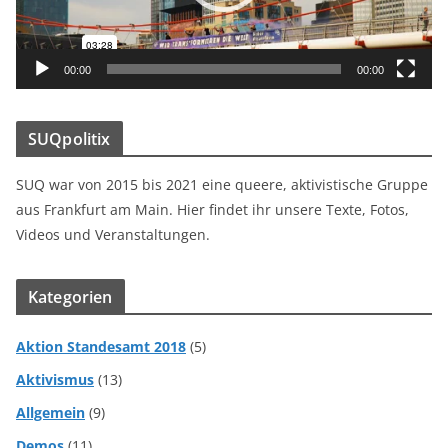
P
l
a
00:00
00:00
y
e
SUQpolitix
r
SUQ war von 2015 bis 2021 eine queere, aktivistische Gruppe
aus Frankfurt am Main. Hier findet ihr unsere Texte, Fotos,
Videos und Veranstaltungen.
Kategorien
Aktion Standesamt 2018
(5)
Aktivismus
(13)
Allgemein
(9)
Demos
(11)