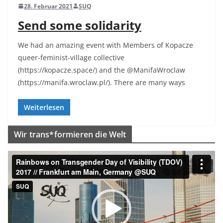
28. Februar 2021
SUQ
Send some solidarity
We had an amazing event with Members of Kopacze
queer-feminist-village collective
(https://kopacze.space/) and the @ManifaWroclaw
(https://manifa.wroclaw.pl/). There are many ways
Weiterlesen
Wir trans*formieren die Welt
V
i
d
e
o
-