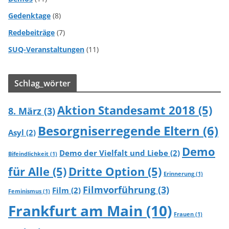
Gedenktage
(8)
Redebeiträge
(7)
SUQ-Veranstaltungen
(11)
Schlag_wörter
Aktion Standesamt 2018
(5)
8. März
(3)
Besorgniserregende Eltern
(6)
Asyl
(2)
Demo
Demo der Vielfalt und Liebe
(2)
Bifeindlichkeit
(1)
für Alle
(5)
Dritte Option
(5)
Erinnerung
(1)
Filmvorführung
(3)
Film
(2)
Feminismus
(1)
Frankfurt am Main
(10)
Frauen
(1)