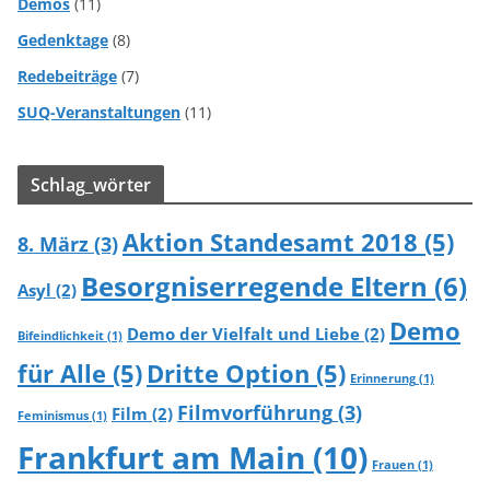
Demos
(11)
Gedenktage
(8)
Redebeiträge
(7)
SUQ-Veranstaltungen
(11)
Schlag_wörter
Aktion Standesamt 2018
(5)
8. März
(3)
Besorgniserregende Eltern
(6)
Asyl
(2)
Demo
Demo der Vielfalt und Liebe
(2)
Bifeindlichkeit
(1)
für Alle
(5)
Dritte Option
(5)
Erinnerung
(1)
Filmvorführung
(3)
Film
(2)
Feminismus
(1)
Frankfurt am Main
(10)
Frauen
(1)