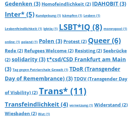
Gedenken
(3)
IDAHOBIT
(3)
Homofeindlichkeit
(2)
Inter*
(5)
Kundgebung
(1)
kämpfen
(1)
Lesben
(1)
LSBT*IQ
(8)
Lesbenfeindlichkeit
(1)
lgbtiq
(1)
moneypool
(1)
Queer
(6)
Polen
(3)
Protest
(2)
online
(1)
poland
(1)
Rede
(2)
Refugees Welcome
(2)
Resisting
(2)
Seebrücke
solidarity
(3)
t*csd/CSD Frankfurt am Main
(2)
(3)
TDoR (Transgender
Tag gegen Patriarchale Gewalt
(1)
Day of Remembrance)
(3)
TDOV (Transgender Day
Trans*
(11)
of Visbility)
(2)
Transfeindlichkeit
(4)
Widerstand
(2)
vernetzung
(1)
Wiesbaden
(2)
Wut
(1)