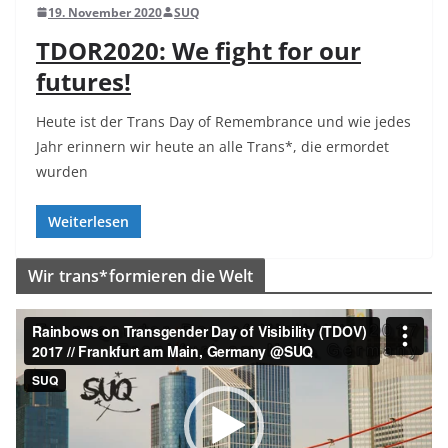
19. November 2020
SUQ
TDOR2020: We fight for our
futures!
Heute ist der Trans Day of Remembrance und wie jedes
Jahr erinnern wir heute an alle Trans*, die ermordet
wurden
Weiterlesen
Wir trans*formieren die Welt
V
i
d
e
o
-