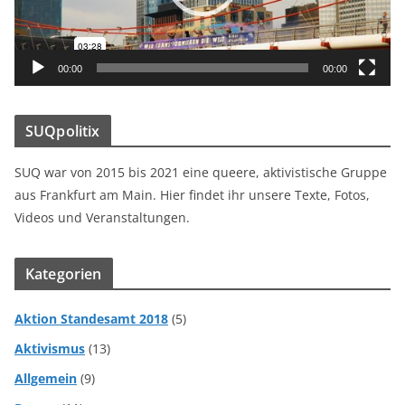
P
l
a
00:00
00:00
y
e
SUQpolitix
r
SUQ war von 2015 bis 2021 eine queere, aktivistische Gruppe
aus Frankfurt am Main. Hier findet ihr unsere Texte, Fotos,
Videos und Veranstaltungen.
Kategorien
Aktion Standesamt 2018
(5)
Aktivismus
(13)
Allgemein
(9)